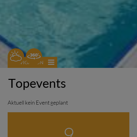
H
NAVIGATION
Topevents
Aktuell kein Event geplant
9