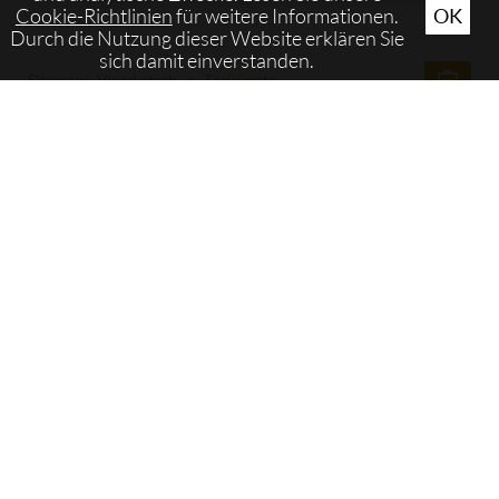
Cookie-Richtlinien
für weitere Informationen.
OK
Durch die Nutzung dieser Website erklären Sie
sich damit einverstanden.
Sitemap:
Viva:Latsch
>
Topevents
Viva
:Latsch
Latsch
Marktstraße 48 39021 Latsch
+39 0473 623 560
info@vivalatsch.it
Routenplaner
Facebook