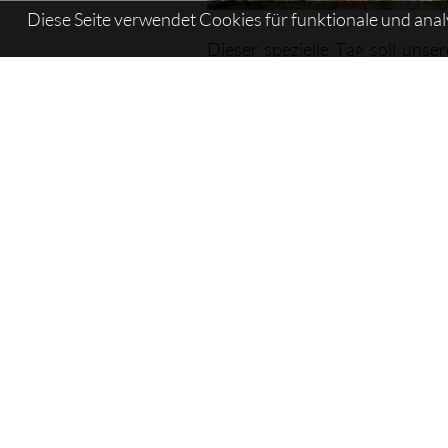
Diese Seite verwendet Cookies für funktionale und ana
Dieser spezielle Tag soll uns
Gesundheit in der Sauna näherb
Event-Archiv
Sauna - Sauna - Apfel-Tag
Sitemap:
Viva:Latsch
>
Events
Viva
:Latsch
Latsch