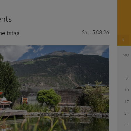
ents
heitstag
Sa. 15.08.26
MO
3
10
17
24
31