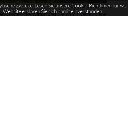
lytische Zwecke. Lesen Sie unsere
Cookie-Richtlinien
für wei
Website erklären Sie sich damit einverstanden.
eren Gästen die
Natur
und
die damit verbundene
ringen.
WEITERLESEN
 29.03.2026
Anreise