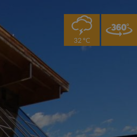
0
32 °C