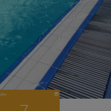
nder
7