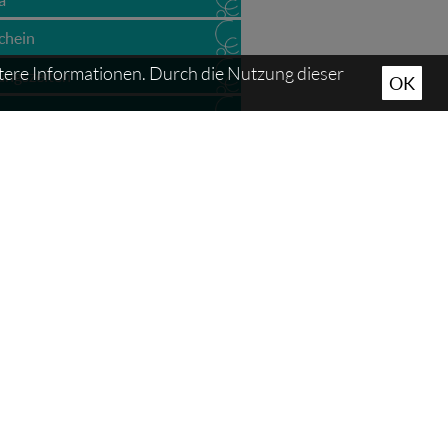
chein
tere Informationen. Durch die Nutzung dieser
ungszeiten
OK
se
nerbetriebe
agen / Behandlungen
e
s
ts
ronomie
inssport