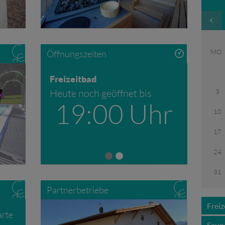
MO
Öffnungszeiten
Freizeitbad
Heute noch geöffnet bis
3
19:00 Uhr
10
17
24
31
Partnerbetriebe
Freiz
rte
Saun