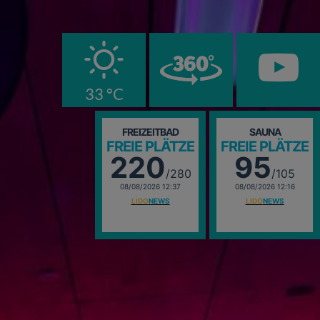
B
33 °C
FREIZEITBAD
SAUNA
FREIE PLÄTZE
FREIE PLÄTZE
220
95
/280
/105
08/08/2026 12:37
08/08/2026 12:16
LIDO
NEWS
LIDO
NEWS