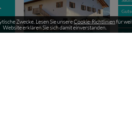
€
Guts
lytische Zwecke. Lesen Sie unsere
Cookie-Richtlinien
für wei
Öffn
Website erklären Sie sich damit einverstanden.
Prei
Ferienwohnungen Wielander
Part
Mass
Kurs
New
Even
Gast
Jobs
Vere