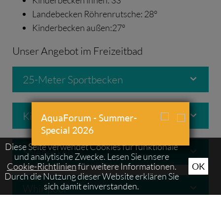
Landebecken Röhrenrutsche: 28°
Kinderbecken außen: 27°
Unser Angebot im Freizeitbad
25-Meter Sportbecken
Kinderbecken (innen)
AquaForum - Summer-
Special 2026
Diese Seite verwendet Cookies für funktionale
Solebecken
und analytische Zwecke. Lesen Sie unsere
Cookie-Richtlinien
für weitere Informationen.
OK
Durch die Nutzung dieser Website erklären Sie
sich damit einverstanden.
Whirlpool