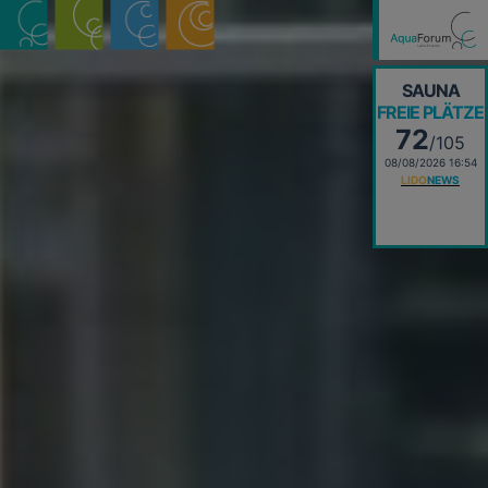
SAUNA
FREIE PLÄTZE
72
/105
08/08/2026 16:54
LIDO
NEWS