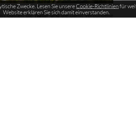
lytische Zwecke. Lesen Sie unsere
Cookie-Richtlinien
für wei
Website erklären Sie sich damit einverstanden.
eren Gästen die
Natur
und
die damit verbundene
ringen.
WEITERLESEN
 29.03.2026
Anreise