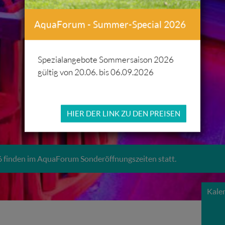
AquaForum - Summer-Special 2026
Spezialangebote Sommersaison 2026
gültig von 20.06. bis 06.09.2026
HIER DER LINK ZU DEN PREISEN
 finden im AquaForum Sonderöffnungszeiten statt.
Kale