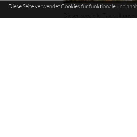
Diese Seite verwendet Cookies für funktionale und ana
Dieser spezielle Tag soll uns
Gesundheit in der Sauna näherb
Event-Archiv
Sauna - Sauna - Apfel-Tag
Sitemap:
AquaForum
>
Events
Aqua
Forum
Latsch