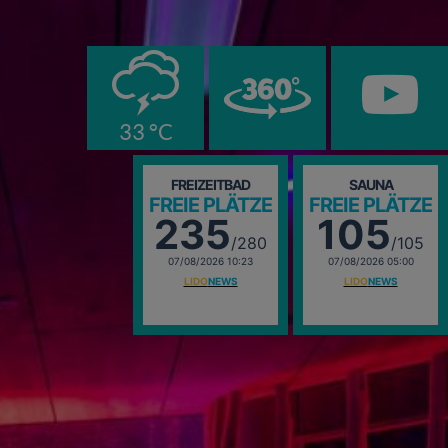
0
33 °C
FREIZEITBAD
SAUNA
FREIE PLÄTZE
FREIE PLÄTZE
235
105
/280
/105
07/08/2026 10:23
07/08/2026 05:00
LIDO
NEWS
LIDO
NEWS