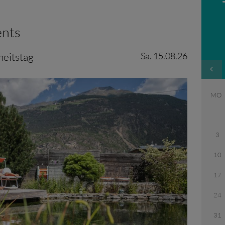
ents
heitstag
Sa. 15.08.26
MO
3
10
17
24
31