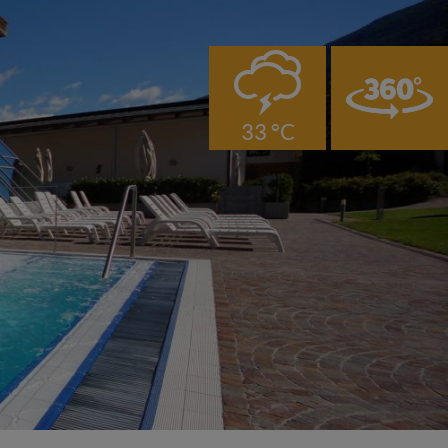
0
33 °C