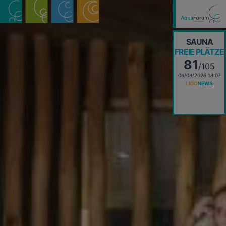
SAUNA
FREIE PLÄTZE
81
/105
06/08/2026 18:07
LIDO
NEWS