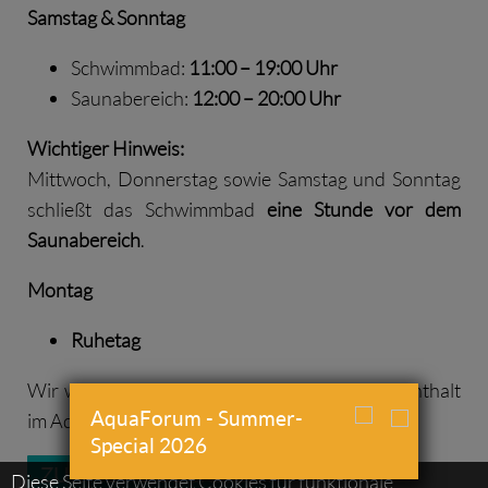
Samstag & Sonntag
Schwimmbad:
11:00 – 19:00 Uhr
Saunabereich:
12:00 – 20:00 Uhr
Wichtiger Hinweis:
Mittwoch, Donnerstag sowie Samstag und Sonntag
schließt das Schwimmbad
eine Stunde vor dem
Saunabereich
.
Montag
Ruhetag
Wir wünschen Ihnen einen angenehmen Aufenthalt
AquaForum - Summer-
im AquaForum Latsch.
Special 2026
ZUR NEWS ÜBERSICHT
Diese Seite verwendet Cookies für funktionale