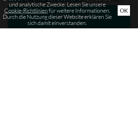
und analytische Zwecke. Lesen Sie unsere
Cookie-Richtlinien
für weitere Informationen.
OK
Öffnungszeiten
Durch die Nutzung dieser Website erklären Sie
sich damit einverstanden.
Freizeitbad
6
11:00 - 19:00
Uhr
Family & gemischte Sauna
13:00 - 20:00
Uhr
August 2026
MO
DI
MI
DO
FR
SA
SO
1
2
3
4
5
6
7
8
9
10
11
12
13
14
15
16
17
18
19
20
21
22
23