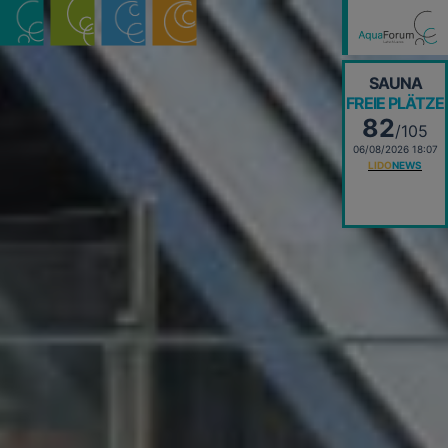
SAUNA
FREIE PLÄTZE
82
/105
06/08/2026 18:07
LIDO
NEWS