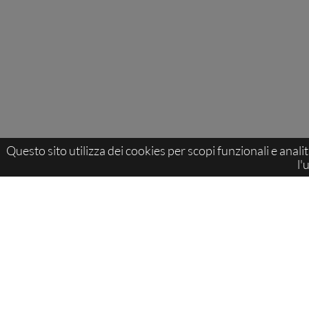
Questo sito utilizza dei cookies per scopi funzionali e analit
l'
Sitemap:
IceForum
>
Eventi