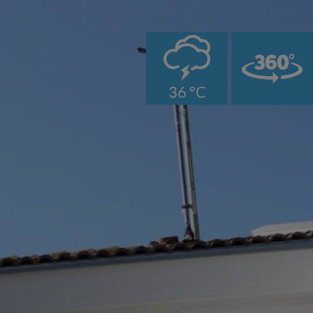
0
36 °C